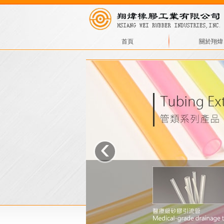
首頁
關於翔煒
‹