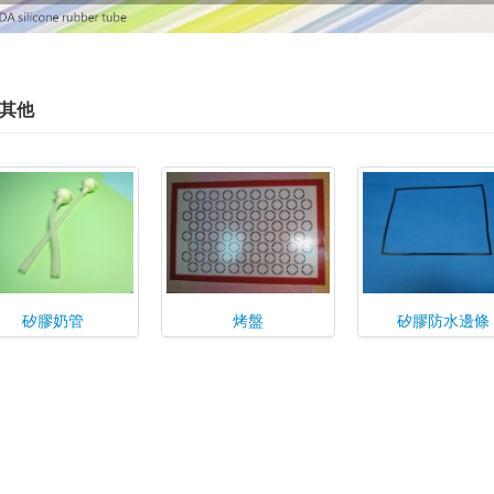
其他
矽膠奶管
烤盤
矽膠防水邊條